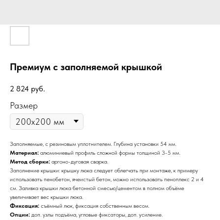
Премиум с заполняемой крышкой
2 824
руб.
Размер
Заполняемые, с резиновым уплотнителем. Глубина установки 54 мм.
Материал:
алюминиевый профиль сложной формы толщиной 3-5 мм.
Метод сборки:
аргоно-дуговая сварка.
Заполнение крышки: крышку люка следует облегчать при монтаже, к примеру
использовать пенобетон, ячеистый бетон, можно использовать пеноплекс 2 и 4
см. Заливка крышки люка бетонной смесью/цементом в полном объёме
увеличивает вес крышки люка.
Фиксация:
съёмный люк, фиксация собственным весом.
Опции:
доп. узлы подъёма, угловые фиксаторы, доп. усиление.